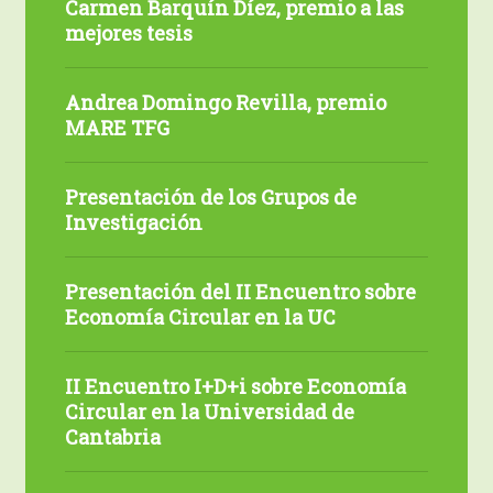
Carmen Barquín Díez, premio a las
Fin
Barquín
mejores tesis
de
Díez,
Programa»,
premio
Andrea
del
Andrea Domingo Revilla, premio
a
Domingo
Programa
MARE TFG
las
Revilla,
Senior
mejores
premio
Presentación
tesis
Presentación de los Grupos de
MARE
de
Investigación
TFG
los
Grupos
Presentación
Presentación del II Encuentro sobre
de
del
Economía Circular en la UC
Investigación
II
Encuentro
II
II Encuentro I+D+i sobre Economía
sobre
Encuentro
Circular en la Universidad de
Economía
I+D+i
Cantabria
Circular
sobre
en
Economía
II