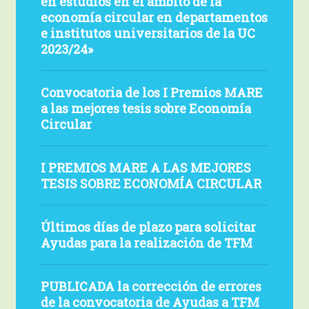
en estudios en el ámbito de la
circular,
solicitudes
Convocatoria
economía circular en departamentos
en
para
«Ayudas
e institutos universitarios de la UC
departamentos
los
para
2023/24»
e
I
la
institutos
Convocatoria
Premios
realización
Convocatoria de los I Premios MARE
universitarios,
de
MARE
de
a las mejores tesis sobre Economía
2024/2025
los
a
TFM
Circular
I
las
en
Premios
mejores
estudios
I
I PREMIOS MARE A LAS MEJORES
MARE
tesis
en
PREMIOS
TESIS SOBRE ECONOMÍA CIRCULAR
a
sobre
el
MARE
las
Economía
ámbito
A
Últimos
mejores
Circular
de
Últimos días de plazo para solicitar
LAS
días
tesis
Ayudas para la realización de TFM
la
MEJORES
de
sobre
economía
TESIS
plazo
PUBLICADA
Economía
circular
SOBRE
PUBLICADA la corrección de errores
para
la
Circular
en
ECONOMÍA
de la convocatoria de Ayudas a TFM
solicitar
corrección