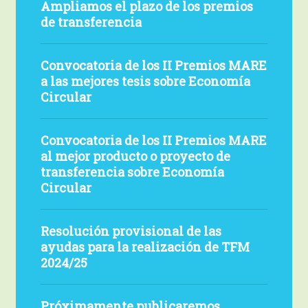
TFM
Ampliamos el plazo de los premios
el
TFM
de transferencia
plazo
y
de
TFP
Convocatoria
Convocatoria de los II Premios MARE
los
de
a las mejores tesis sobre Economía
premios
los
Circular
de
II
transferencia
Premios
Convocatoria
Convocatoria de los II Premios MARE
MARE
de
al mejor producto o proyecto de
a
los
transferencia sobre Economía
las
II
Circular
mejores
Premios
tesis
MARE
Resolución
Resolución provisional de las
sobre
al
provisional
ayudas para la realización de TFM
Economía
mejor
de
2024/25
Circular
producto
las
o
ayudas
Próximamente
Próximamente publicaremos
proyecto
para