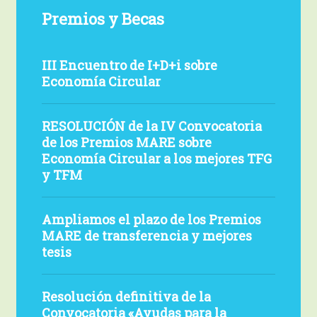
Premios y Becas
III
III Encuentro de I+D+i sobre
Encuentro
Economía Circular
de
I+D+i
RESOLUCIÓN
RESOLUCIÓN de la IV Convocatoria
sobre
de
de los Premios MARE sobre
Economía
la
Economía Circular a los mejores TFG
Circular
IV
y TFM
Convocatoria
de
Ampliamos
Ampliamos el plazo de los Premios
los
el
MARE de transferencia y mejores
Premios
plazo
tesis
MARE
de
sobre
los
Resolución
Resolución definitiva de la
Economía
Premios
definitiva
Convocatoria «Ayudas para la
Circular
MARE