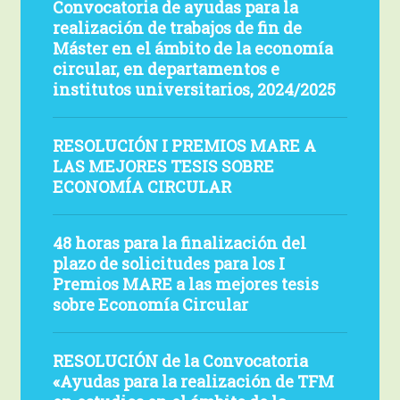
mejores
TFG,
Convocatoria de ayudas para la
ayudas
de
TFM,
realización de trabajos de fin de
TFM
para
ayudas
Máster en el ámbito de la economía
TFG
y
la
para
circular, en departamentos e
y
TFP
realización
la
institutos universitarios, 2024/2025
TFP
sobre
de
realización
sobre
Economía
trabajos
RESOLUCIÓN
de
Economía
Circular
RESOLUCIÓN I PREMIOS MARE A
fin
I
trabajos
LAS MEJORES TESIS SOBRE
Circular
de
PREMIOS
de
ECONOMÍA CIRCULAR
Máster
MARE
fin
A
de
48
48 horas para la finalización del
LAS
Máster
horas
plazo de solicitudes para los I
MEJORES
en
para
Premios MARE a las mejores tesis
TESIS
el
la
sobre Economía Circular
SOBRE
ámbito
finalización
ECONOMÍA
de
del
RESOLUCIÓN
RESOLUCIÓN de la Convocatoria
CIRCULAR
la
plazo
de
«Ayudas para la realización de TFM
economía
de
la