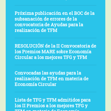
departamentos
CIRCULAR
Ayudas
de
Próxima
e
para
Próxima publicación en el BOC de la
errores
publicación
institutos
la
subsanación de errores de la
de
en
universitarios
realización
convocatoria de Ayudas para la
la
el
de
realización de TFM
de
convocatoria
BOC
la
TFM
de
de
UC
RESOLUCIÓN
Ayudas
RESOLUCIÓN de la II Convocatoria de
la
2023/24»
de
los Premios MARE sobre Economía
a
subsanación
la
Circular a los mejores TFG y TFM
TFM
de
II
errores
Convocatoria
Convocadas
Convocadas las ayudas para la
de
de
las
realización de TFM en materia de
la
los
ayudas
Economía Circular
convocatoria
Premios
para
de
MARE
la
Lista
Ayudas
sobre
Lista de TFG y TFM admitidos para
realización
de
para
los II Premios a los mejores TFG y
Economía
de
TFG