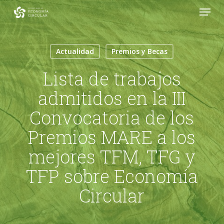
Menu
Skip
to
Close
main
Menu
content
Actualidad
Premios y Becas
Lista de trabajos
admitidos en la III
Convocatoria de los
Premios MARE a los
mejores TFM, TFG y
TFP sobre Economía
Circular