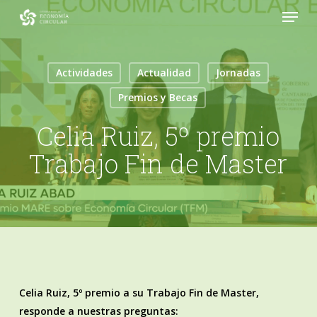
Menu
Skip
to
Close
main
Menu
content
Actividades
Actualidad
Jornadas
Premios y Becas
Celia Ruiz, 5º premio
Trabajo Fin de Master
Celia Ruiz, 5º premio a su Trabajo Fin de Master,
responde a nuestras preguntas: