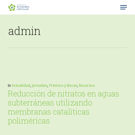
Menu
Skip
to
Close
main
admin
Menu
content
In
Actualidad
,
Jornadas
,
Premios y Becas
,
Recursos
Reducción de nitratos en aguas
subterráneas utilizando
membranas catalíticas
poliméricas