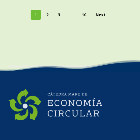
1
2
3
…
10
Next