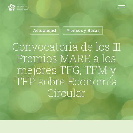
Menu
Skip
to
Close
main
Menu
content
Actualidad
Premios y Becas
Convocatoria de los III
Premios MARE a los
mejores TFG, TFM y
TFP sobre Economía
Circular