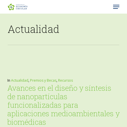
Menu
Skip
to
Close
main
Actualidad
Menu
content
In
Actualidad
,
Premios y Becas
,
Recursos
Avances en el diseño y síntesis
de nanopartículas
funcionalizadas para
aplicaciones medioambientales y
biomédicas