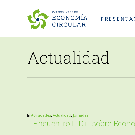
Skip
to
PRESENTA
main
content
Actualidad
In
Actividades
,
Actualidad
,
Jornadas
II Encuentro I+D+i sobre Econ