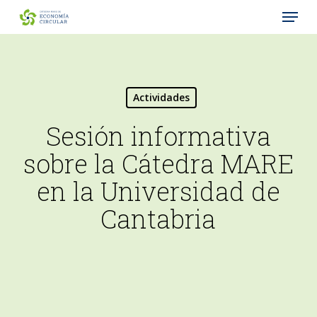
Menu
Skip
to
Close
main
Menu
content
Actividades
Sesión informativa
sobre la Cátedra MARE
en la Universidad de
Cantabria