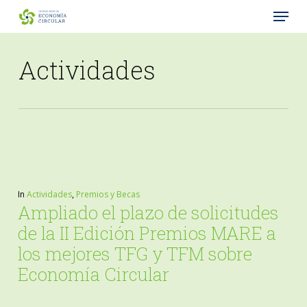
Menu
Skip
to
Close
main
Actividades
Menu
content
In
Actividades
,
Premios y Becas
Ampliado el plazo de solicitudes
de la II Edición Premios MARE a
los mejores TFG y TFM sobre
Economía Circular