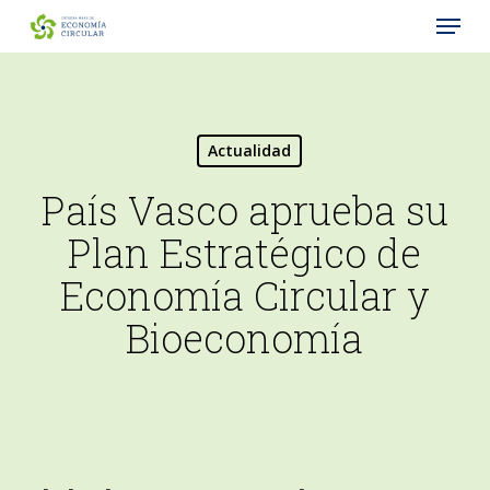
Menu
Skip
to
Close
main
Menu
content
Actualidad
País Vasco aprueba su
Plan Estratégico de
Economía Circular y
Bioeconomía