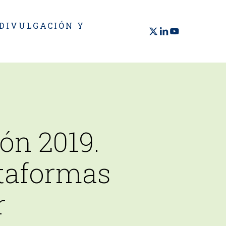
 DIVULGACIÓN Y
X-
LINKEDIN
YOUTUBE
TWITTER
ón 2019.
ataformas
r