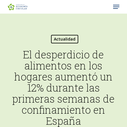
Menu
Skip
to
Close
main
Menu
content
Actualidad
El desperdicio de
alimentos en los
hogares aumentó un
12% durante las
primeras semanas de
confinamiento en
España