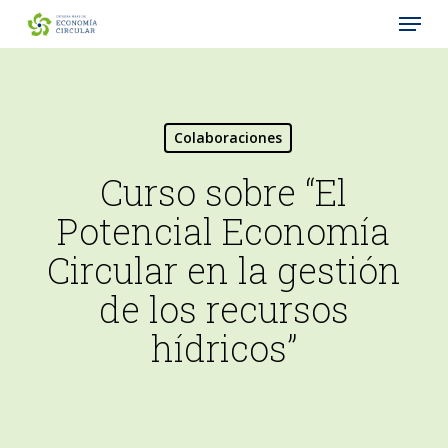
Menu
Skip
to
Close
main
Menu
content
Colaboraciones
Curso sobre “El
Potencial Economía
Circular en la gestión
de los recursos
hídricos”