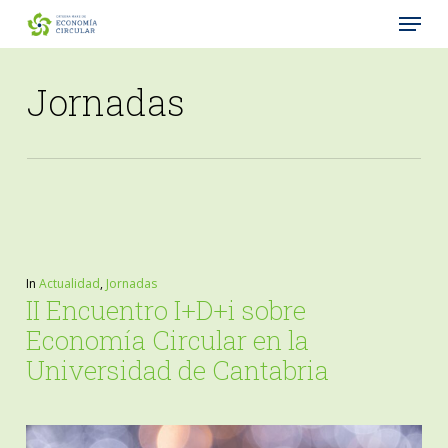
Menu
Skip
to
Close
main
Jornadas
Menu
content
In
Actualidad
,
Jornadas
II Encuentro I+D+i sobre
Economía Circular en la
Universidad de Cantabria