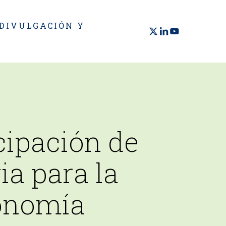
 DIVULGACIÓN Y
X-
LINKEDIN
YOUTUBE
TWITTER
cipación de
ia para la
conomía