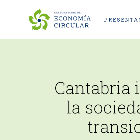
Skip
to
PRESENTA
main
content
Cantabria 
la socied
transi