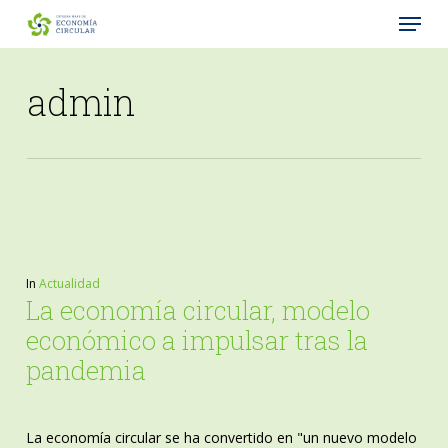
Menu
Skip
to
Close
main
admin
Menu
content
In
Actualidad
La economía circular, modelo
económico a impulsar tras la
pandemia
La economía circular se ha convertido en "un nuevo modelo