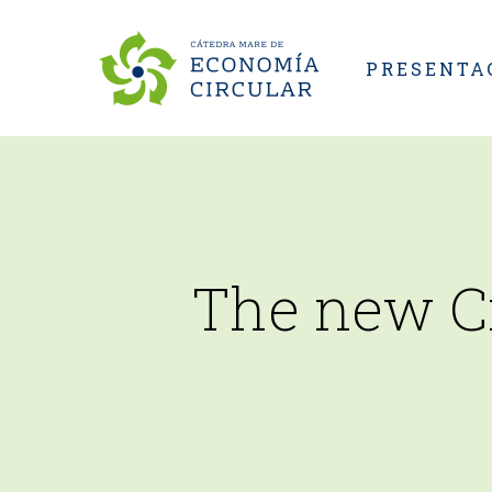
Skip
to
PRESENTA
main
content
The new C