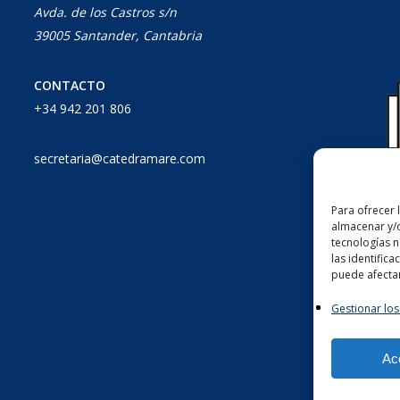
Avda. de los Castros s/n
39005 Santander, Cantabria
CONTACTO
+34 942 201 806
secretaria@catedramare.com
Para ofrecer 
almacenar y/o
tecnologías 
las identifica
puede afectar
Gestionar los
Ac