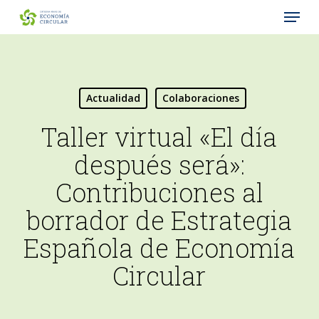
Menu
Skip
to
Close
main
Menu
content
Actualidad
Colaboraciones
Taller virtual «El día
después será»:
Contribuciones al
borrador de Estrategia
Española de Economía
Circular