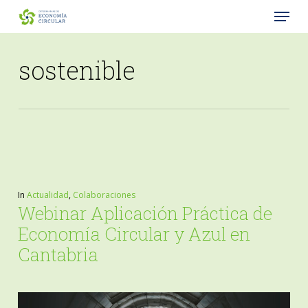
Menu
Skip
to
Close
main
sostenible
Menu
content
In
Actualidad
,
Colaboraciones
Webinar Aplicación Práctica de
Economía Circular y Azul en
Cantabria