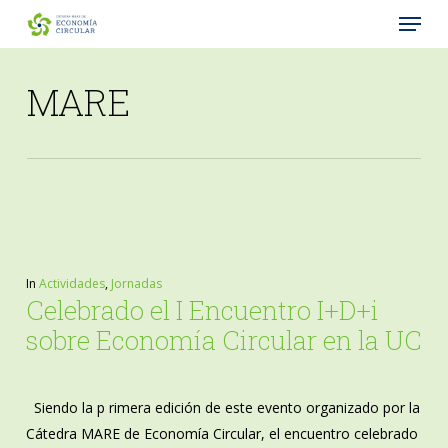
Menu
Skip
to
Close
main
MARE
Menu
content
In
Actividades
,
Jornadas
Celebrado el I Encuentro I+D+i
sobre Economía Circular en la UC
Siendo la p rimera edición de este evento organizado por la
Cátedra MARE de Economía Circular, el encuentro celebrado