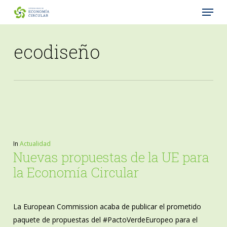
Menu
Skip
to
Close
main
ecodiseño
Menu
content
In
Actualidad
Nuevas propuestas de la UE para
la Economía Circular
La European Commission acaba de publicar el prometido
paquete de propuestas del #PactoVerdeEuropeo para el