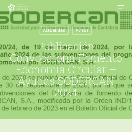
Menu
Skip
to
Close
main
Menu
content
Actualidad
Avisos
Publicación
Convocatoria Fomento
Economía Circular –
Ayudas SODERCAN
2024