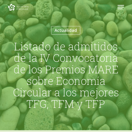
Menu
Skip
to
Close
main
Menu
content
Actualidad
Listado de admitidos
de la IV Convocatoria
de los Premios MARE
sobre Economía
Circular a los mejores
TFG, TFM y TFP