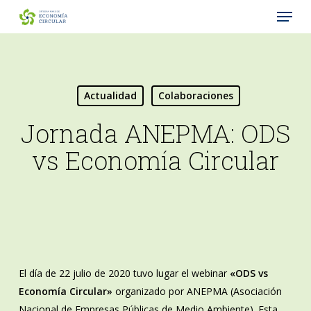
Menu
Skip
to
Close
main
Menu
content
Actualidad
Colaboraciones
Jornada ANEPMA: ODS
vs Economía Circular
El día de 22 julio de 2020 tuvo lugar el webinar
«ODS vs
Economía Circular»
organizado por ANEPMA (Asociación
Nacional de Empresas Públicas de Medio Ambiente). Esta