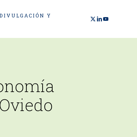
 DIVULGACIÓN Y
X-
LINKEDIN
YOUTUBE
TWITTER
onomía
 Oviedo