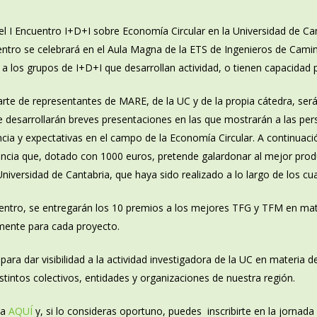
l I Encuentro I+D+I sobre Economía Circular en la Universidad de Ca
uentro se celebrará en el Aula Magna de la ETS de Ingenieros de Cami
a los grupos de I+D+I que desarrollan actividad, o tienen capacidad 
rte de representantes de MARE, de la UC y de la propia cátedra, será 
e desarrollarán breves presentaciones en las que mostrarán a las per
ncia y expectativas en el campo de la Economía Circular. A continuaci
encia que, dotado con 1000 euros, pretende galardonar al mejor prod
niversidad de Cantabria, que haya sido realizado a lo largo de los c
cuentro, se entregarán los 10 premios a los mejores TFG y TFM en m
mente para cada proyecto.
 para dar visibilidad a la actividad investigadora de la UC en materia
stintos colectivos, entidades y organizaciones de nuestra región.
da
AQUÍ
y, si lo consideras oportuno, puedes inscribirte en la jornad