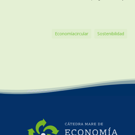
Economíacircular
Sostenibilidad