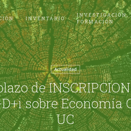
INVESTIGACIÓN,
CIÓN
INVENTARIO
FORMACIÓN
Actualidad
 plazo de INSCRIPCIONE
D+i sobre Economía C
UC