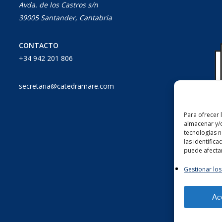
Avda. de los Castros s/n
39005 Santander, Cantabria
CONTACTO
+34 942 201 806
secretaria@catedramare.com
Para ofrecer 
almacenar y/o
tecnologías 
las identifica
puede afectar
Gestionar los
Ac