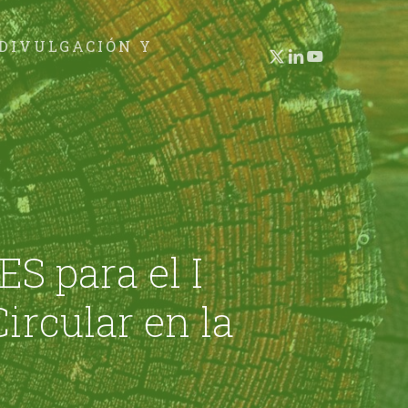
 DIVULGACIÓN Y
X-
LINKEDIN
YOUTUBE
TWITTER
S para el I
ircular en la