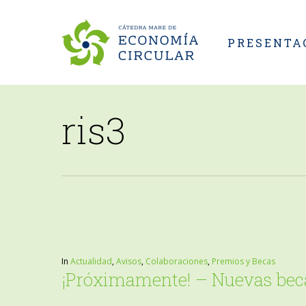
Skip
to
PRESENTA
main
content
ris3
In
Actualidad
,
Avisos
,
Colaboraciones
,
Premios y Becas
¡Próximamente! – Nuevas beca