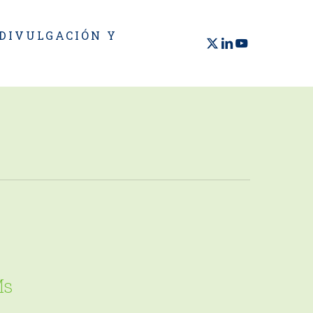
 DIVULGACIÓN Y
X-
LINKEDIN
YOUTUBE
TWITTER
Ms