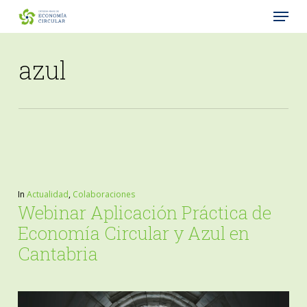
Menu
Skip
to
Close
main
azul
Menu
content
In
Actualidad
,
Colaboraciones
Webinar Aplicación Práctica de
Economía Circular y Azul en
Cantabria