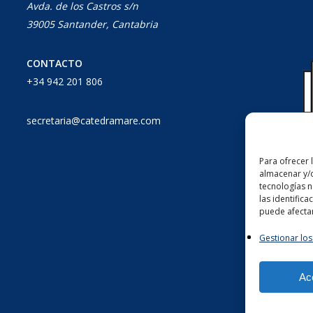
Avda. de los Castros s/n
39005 Santander, Cantabria
CONTACTO
+34 942 201 806
secretaria@catedramare.com
Para ofrecer 
almacenar y/o
tecnologías 
las identifica
puede afectar
Gestionar los
Ac