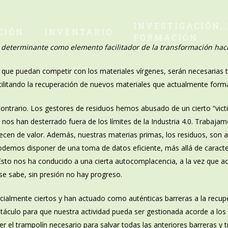
INVESTIGACIÓN,
CIÓN
INVENTARIO
FORMACIÓN
 determinante como elemento facilitador de la transformación haci
que puedan competir con los materiales vírgenes, serán necesarias 
facilitando la recuperación de nuevos materiales que actualmente forma
 contrario. Los gestores de residuos hemos abusado de un cierto
“
vic
e nos han desterrado fuera de los límites de la Industria 4.0. Trabaja
ecen de valor. Además, nuestras materias primas, los residuos, son
podemos disponer de una toma de datos eficiente, más allá de caract
s. Esto nos ha conducido a una cierta autocomplacencia, a la vez que
se sabe, sin presión no hay progreso.
rcialmente ciertos y han actuado como auténticas barreras a la recup
áculo para que nuestra actividad pueda ser gestionada acorde a los pr
er el trampolín necesario para salvar todas las anteriores barreras y