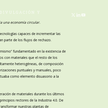
 DIVULGACIÓN Y
X-
LINKEDIN
YOUTUBE
TWITTER
a una economía circular.
tecnologías capaces de incrementar las
n parte de los flujos de rechazo.
timismo” fundamentado en la existencia de
mos con materiales que el resto de los
 altamente heterogéneas, de composición
erizaciones puntuales y manuales, poco
 actuaba como elemento disuasorio a la
eración de materiales durante los últimos
incipios rectores de la Industria 4.0. De
 transformar nuestras plantas de