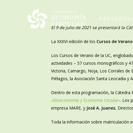
Skip
to
PRESENTA
main
content
El 9 de julio de 2021 se presentará la 
La XXXVI edición de los
Cursos de Verano
Los Cursos de Verano de la UC, englobados 
actividades – 57 cursos monográficos y 47
Victoria, Camargo, Noja, Los Corrales de
Piélagos, la Asociación Santa Leocadia y 
Dentro de esta programación, la Cátedra 
«Bioeconomía y Economía Circular»
. Los 
empresa MARE, y
José A. Juanes
, Directo
Toda la información sobre matriculación 