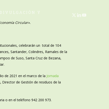
 DIVULGACIÓN Y
X-
LINKEDIN
YOUTUBE
TWITTER
Economía Circular».
itucionales, celebrarán un total de 104
ances, Santander, Colindres, Ramales de la
 Campoo de Suso, Santa Cruz de Bezana,
ar.
ulio de 2021 en el marco de la
Jornada
s
, Director de Gestión de residuos de la
ria o en el teléfono 942 200 973.