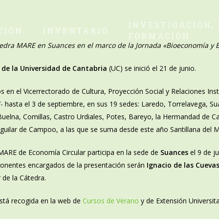
INVESTIGACIÓN,
CIÓN
INVENTARIO
FORMACIÓN
Cátedra MARE en Suances en el marco de la Jornada «Bioeconomía y 
 de la Universidad de Cantabria
(UC) se inició el 21 de junio.
en el Vicerrectorado de Cultura, Proyección Social y Relaciones Inst
- hasta el 3 de septiembre, en sus 19 sedes: Laredo, Torrelavega, Su
 Buelna, Comillas, Castro Urdiales, Potes, Bareyo, la Hermandad de
Aguilar de Campoo, a las que se suma desde este año Santillana del M
MARE de Economía Circular participa en la sede de
Suances
el 9 de j
ponentes encargados de la presentación serán
Ignacio de las Cueva
r de la Cátedra.
está recogida en la web de
Cursos de Verano
y de Extensión Universita