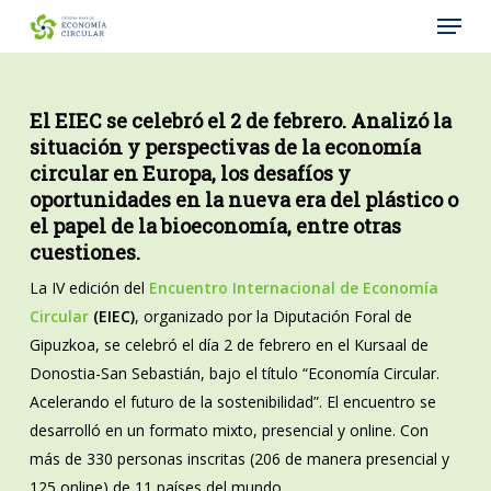
Menu
Skip
to
Close
main
Menu
content
El EIEC se celebró el 2 de febrero. Analizó la
situación y perspectivas de la economía
circular en Europa, los desafíos y
oportunidades en la nueva era del plástico o
el papel de la bioeconomía, entre otras
cuestiones.
La IV edición del
Encuentro Internacional de Economía
Circular
(EIEC)
, organizado por la Diputación Foral de
Gipuzkoa, se celebró el día 2 de febrero en el Kursaal de
Donostia-San Sebastián, bajo el título “Economía Circular.
Acelerando el futuro de la sostenibilidad”. El encuentro se
desarrolló en un formato mixto, presencial y online. Con
más de 330 personas inscritas (206 de manera presencial y
125 online) de 11 países del mundo.