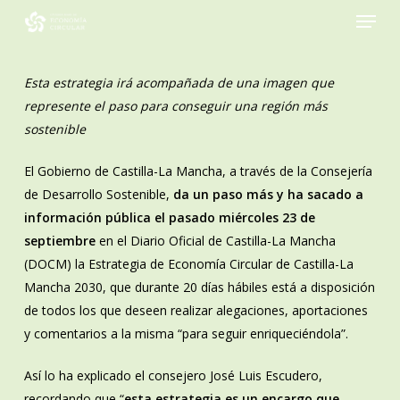
Menu
Skip
to
Close
main
Menu
content
Esta estrategia irá acompañada de una imagen que
represente el paso para conseguir una región más
sostenible
El Gobierno de Castilla-La Mancha, a través de la Consejería
de Desarrollo Sostenible,
da un paso más y ha sacado a
información pública el pasado miércoles 23 de
septiembre
en el Diario Oficial de Castilla-La Mancha
(DOCM) la Estrategia de Economía Circular de Castilla-La
Mancha 2030, que durante 20 días hábiles está a disposición
de todos los que deseen realizar alegaciones, aportaciones
y comentarios a la misma “para seguir enriqueciéndola”.
Así lo ha explicado el consejero José Luis Escudero,
recordando que “
esta estrategia es un encargo que