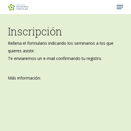
Menu
Skip
to
Close
main
Menu
content
Inscripción
Rellena el formulario indicando los seminarios a los que
quieres asistir.
Te enviaremos un e-mail confirmando tu registro.
Más información: