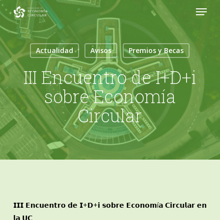
Menu
Skip
to
Close
main
Menu
content
Actualidad
Avisos
Premios y Becas
III Encuentro de I+D+i
sobre Economía
Circular
𝗜𝗜𝗜 𝗘𝗻𝗰𝘂𝗲𝗻𝘁𝗿𝗼 𝗱𝗲 𝗜+𝗗+𝗶 𝘀𝗼𝗯𝗿𝗲 𝗘𝗰𝗼𝗻𝗼𝗺í𝗮 𝗖𝗶𝗿𝗰𝘂𝗹𝗮𝗿 𝗲𝗻
𝗹𝗮 𝗨𝗖