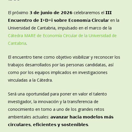
El próximo 𝟯 𝗱𝗲 𝗷𝘂𝗻𝗶𝗼 𝗱𝗲 𝟮𝟬𝟮𝟲 celebraremos el 𝗜𝗜𝗜
𝗘𝗻𝗰𝘂𝗲𝗻𝘁𝗿𝗼 𝗱𝗲 𝗜+𝗗+𝗶 𝘀𝗼𝗯𝗿𝗲 𝗘𝗰𝗼𝗻𝗼𝗺í𝗮 𝗖𝗶𝗿𝗰𝘂𝗹𝗮r en la
Universidad de Cantabria, impulsado en el marco de la
Cátedra MARE de Economía Circular de la Universidad de
Cantabria
.
El encuentro tiene como objetivo visibilizar y reconocer los
trabajos desarrollados por las personas candidatas, así
como por los equipos implicados en investigaciones
vinculadas a la Cátedra.
Será una oportunidad para poner en valor el talento
investigador, la innovación y la transferencia de
conocimiento en torno a uno de los grandes retos
ambientales actuales: 𝗮𝘃𝗮𝗻𝘇𝗮𝗿 𝗵𝗮𝗰𝗶𝗮 𝗺𝗼𝗱𝗲𝗹𝗼𝘀 𝗺𝗮́𝘀
𝗰𝗶𝗿𝗰𝘂𝗹𝗮𝗿𝗲𝘀, 𝗲𝗳𝗶𝗰𝗶𝗲𝗻𝘁𝗲𝘀 𝘆 𝘀𝗼𝘀𝘁𝗲𝗻𝗶𝗯𝗹𝗲𝘀.